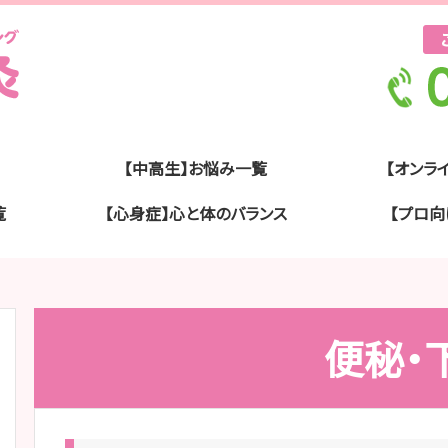
【中高生】お悩み一覧
【オンラ
覧
【心身症】心と体のバランス
【プロ向
便秘・