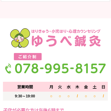
営業時間
月
火
水
木
金
土
日
9:30～19:00
○
○
○
/
○
○
/
子守が必要な方は午後６時まで