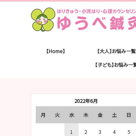
【Home】
【大人】お悩み一覧
【子ども】お悩み一
2022年6月
月
火
水
木
金
土
日
1
2
3
4
5